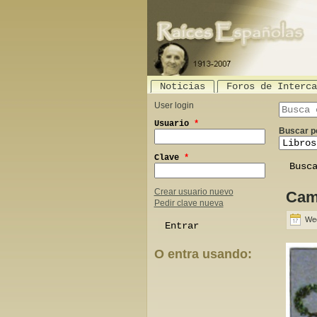
Noticias
Foros de Interca
User login
Search th
Usuario
*
Buscar p
Clave
*
Crear usuario nuevo
Cam
Pedir clave nueva
Wed
O entra usando:
Login with Facebook
Login with Google