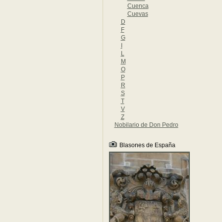
Cuenca
Cuevas
D
F
G
I
L
M
O
P
R
S
T
V
Z
Nobilario de Don Pedro
Blasones de España