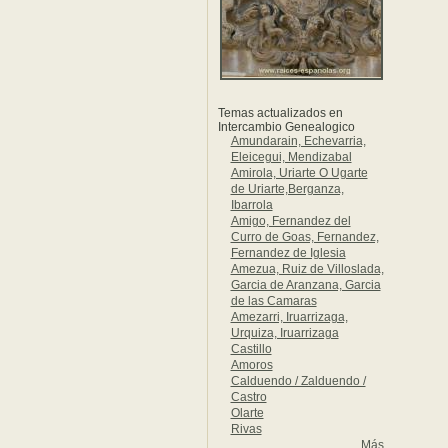
Temas actualizados en
Intercambio Genealogico
Amundarain, Echevarria,
Eleicegui, Mendizabal
Amirola, Uriarte O Ugarte
de Uriarte,Berganza,
Ibarrola
Amigo, Fernandez del
Curro de Goas, Fernandez,
Fernandez de Iglesia
Amezua, Ruiz de Villoslada,
Garcia de Aranzana, Garcia
de las Camaras
Amezarri, Iruarrizaga,
Urquiza, Iruarrizaga
Castillo
Amoros
Calduendo / Zalduendo /
Castro
Olarte
Rivas
Más