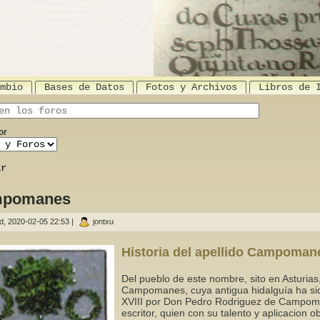
mbio
Bases de Datos
Fotos y Archivos
Libros de 
is site
or
pomanes
, 2020-02-05 22:53
|
jontxu
Historia del apellido Campoman
Del pueblo de este nombre, sito en Asturias,
Campomanes, cuya antigua hidalguía ha sid
XVIII por Don Pedro Rodriguez de Campoman
escritor, quien con su talento y aplicacion 