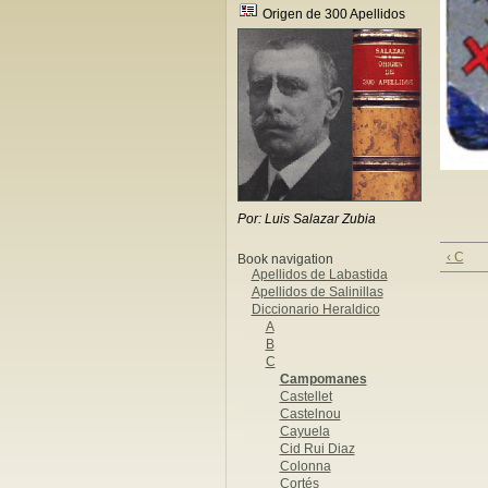
Origen de 300 Apellidos
Por: Luis Salazar Zubia
‹ C
Book navigation
Apellidos de Labastida
Apellidos de Salinillas
Diccionario Heraldico
A
B
C
Campomanes
Castellet
Castelnou
Cayuela
Cid Rui Diaz
Colonna
Cortés