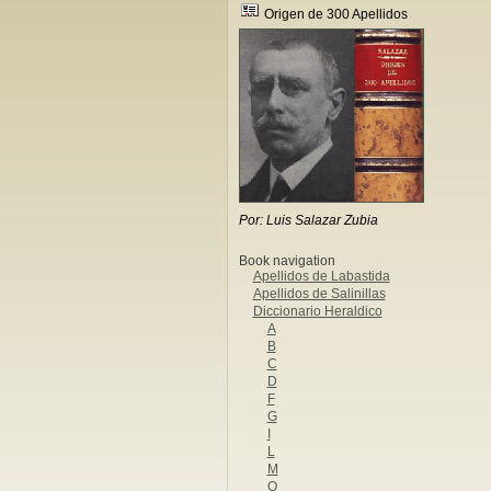
Origen de 300 Apellidos
Por: Luis Salazar Zubia
Book navigation
Apellidos de Labastida
Apellidos de Salinillas
Diccionario Heraldico
A
B
C
D
F
G
I
L
M
O