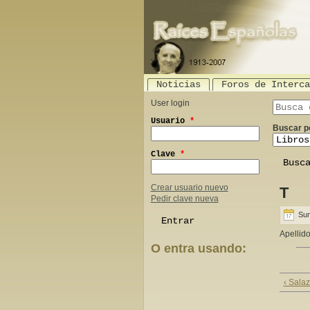
Noticias
Foros de Interca
User login
Search th
Usuario
*
Buscar p
Clave
*
Crear usuario nuevo
T
Pedir clave nueva
Sun
Apellid
O entra usando:
Login with Facebook
Login with Google
‹ Salaz