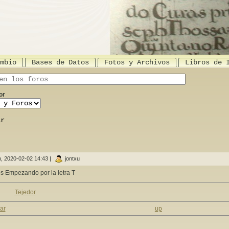
mbio
Bases de Datos
Fotos y Archivos
Libros de 
is site
or
, 2020-02-02 14:43
|
jontxu
os Empezando por la letra T
Tejedor
ar
up