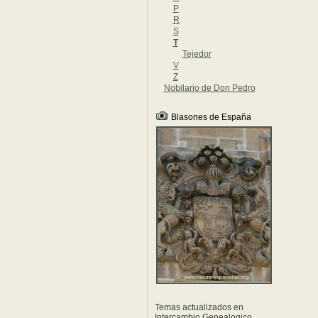
P
R
S
T
Tejedor
V
Z
Nobilario de Don Pedro
Blasones de España
Temas actualizados en
Intercambio Genealogico