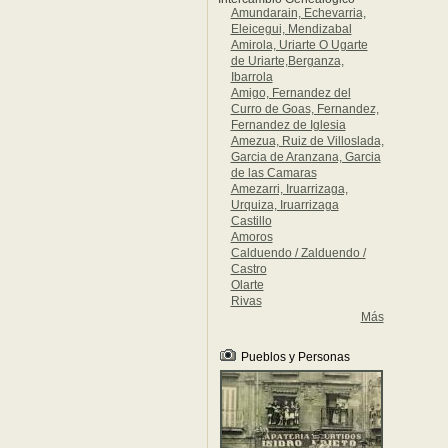
Amundarain, Echevarria,
Eleicegui, Mendizabal
Amirola, Uriarte O Ugarte
de Uriarte,Berganza,
Ibarrola
Amigo, Fernandez del
Curro de Goas, Fernandez,
Fernandez de Iglesia
Amezua, Ruiz de Villoslada,
Garcia de Aranzana, Garcia
de las Camaras
Amezarri, Iruarrizaga,
Urquiza, Iruarrizaga
Castillo
Amoros
Calduendo / Zalduendo /
Castro
Olarte
Rivas
Más
Pueblos y Personas