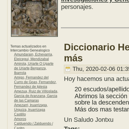
personajes.
Diccionario He
Temas actualizados en
Intercambio Genealogico
Amundarain, Echevarria,
más
Eleicegui, Mendizabal
Amirola, Uriarte O Ugarte
Thu, 2020-02-06 01:3
de Uriarte,Berganza,
Ibarrola
Hoy hacemos una actua
Amigo, Fernandez del
Curro de Goas, Fernandez,
Fernandez de Iglesia
20 escudos/apellido
Amezua, Ruiz de Villoslada,
Abrimos la sección 
Garcia de Aranzana, Garcia
de las Camaras
sobre la descendenc
Amezarri, Iruarrizaga,
Más dos mas testam
Urquiza, Iruarrizaga
Castillo
Un Saludo Jontxu
Amoros
Calduendo / Zalduendo /
Tags:
Castro