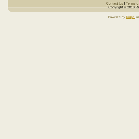
Pages
Contact Us
|
Terms o
Copyright © 2010 Ra
Powered by
Drupal
a