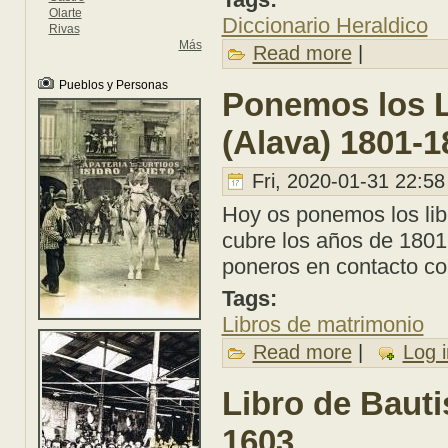
Olarte
Diccionario Heraldico
Rivas
Más
Read more
about Diccionario H
|
Pueblos y Personas
Ponemos los L
(Alava) 1801-1
Fri, 2020-01-31 22:58
Hoy os ponemos los libr
cubre los años de 1801 
poneros en contacto co
Tags:
Libros de matrimonio
Read more
about Ponemos los 
|
Log i
Libro de Baut
1603