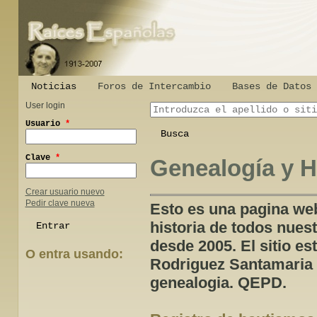
Noticias
Foros de Intercambio
Bases de Datos
User login
Introduzca el apellido o el sitio que estai
Usuario
*
Clave
*
Genealogía y H
Crear usuario nuevo
Pedir clave nueva
Esto es una pagina web
historia de todos nues
desde 2005. El sitio es
O entra usando:
Rodriguez Santamaria q
genealogia. QEPD.
Login with Facebook
Login with Google