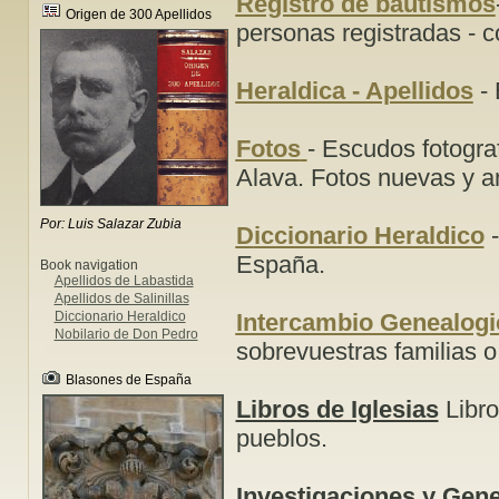
Registro de bautismos
Origen de 300 Apellidos
personas registradas - c
Heraldica - Apellidos
- 
Fotos
- Escudos fotogra
Alava. Fotos nuevas y a
Por: Luis Salazar Zubia
D
iccionario Heraldico
-
España.
Book navigation
Apellidos de Labastida
Apellidos de Salinillas
Diccionario Heraldico
Intercambio Genealogi
Nobilario de Don Pedro
sobrevuestras familias o
Blasones de España
Libros de Iglesias
Libro
pueblos.
Investigaciones y Gene