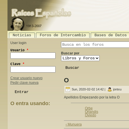
Noticias
Foros de Intercambio
Bases de Datos
User login
Search this site
Usuario
*
Buscar por
Clave
*
Crear usuario nuevo
O
Pedir clave nueva
Sun, 2020-02-02 14:42
|
jontxu
Apellidos Empezando por la letra O
O entra usando:
Orbe
Orlandis
Login with Facebook
Login with Google
Oviedo
‹ Munuera