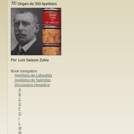
Origen de 300 Apellidos
Por: Luis Salazar Zubia
Book navigation
Apellidos de Labastida
Apellidos de Salinillas
Diccionario Heraldico
A
B
C
D
F
G
I
L
M
O