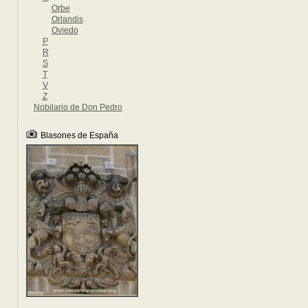
Orbe
Orlandis
Oviedo
P
R
S
T
V
Z
Nobilario de Don Pedro
Blasones de España