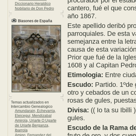
procurador por el estad
Diccionario Heraldico
cantero, fué el que con
Nobilario de Don Pedro
año 1867.
Blasones de España
Este apellido deribó pr
parroquiales. De esta va
semejanza entre la letra 
causa de esta variació
Prior que fué de la Igl
1608 y al Capitan Pedr
Etimologia:
Entre ciud
Escudo:
Partido. 1ºde 
otro y cebados de un c
rosas de gules, puestas
Temas actualizados en
Intercambio Genealogico
Divisa:
(( Io ta su Ibill
Amundarain, Echevarria,
Eleicegui, Mendizabal
gules.
Amirola, Uriarte O Ugarte
de Uriarte,Berganza,
Escudo de la Rama de 
Ibarrola
fruto de oro, y dos cue
Amigo, Fernandez del