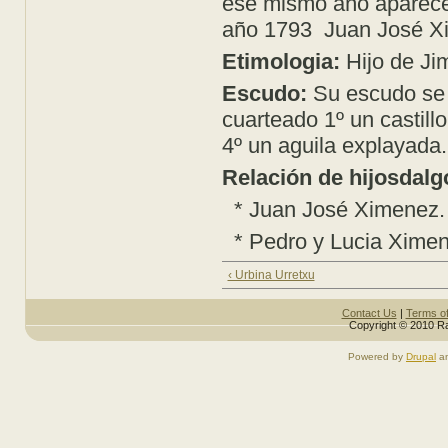
ese mismo año aparece c
año 1793 Juan José Xim
Etimologia:
Hijo de Ji
Escudo:
Su escudo se 
cuarteado 1º un castillo
4º un aguila explayada.
Relación de hijosdalg
* Juan José Ximenez.
* Pedro y Lucia Ximen
‹ Urbina Urretxu
Contact Us
|
Terms o
Copyright © 2010 Ra
Powered by
Drupal
a