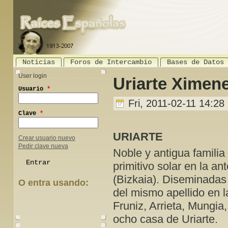
Noticias
Foros de Intercambio
Bases de Datos
User login
Uriarte Ximen
Usuario
*
Fri, 2011-02-11 14:28
Clave
*
URIARTE
Crear usuario nuevo
Pedir clave nueva
Noble y antigua familia
primitivo solar en la an
(Bizkaia). Diseminadas
O entra usando:
del mismo apellido en l
Login with Facebook
Login with Google
Fruniz, Arrieta, Mungia,
ocho casa de Uriarte.