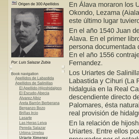
En Álava moraron los Ur
Origen de 300 Apellidos
Okondo, Lezama (Aiala) 
este último lugar tuviero
En el año 1540 Juan de
Alava. En el primer lib
persona documentada que
En el año 1556 contraj
Fernandez.
Por: Luis Salazar Zubia
Los Uriartes de Salini
Book navigation
Apellidos de Labastida
Labastida y Cihuri (La 
Apellidos de Salinillas
hidalguia en la Real Can
El Apellido-Hijoshidalgos
El Escudo-Abecia
descendiente directo de
Alvarez Albiz
Areta Barrón Berberana
Palomares, ésta natural
Berganzo Bozo
real provisión de hidal
Briñas Ircio
Lasarte
En la relación de hijo
Las Heras Leiva
Pereda Salazar
Uriartes. Entre ellos p
Urbina Urretxu
Uriarte Ximenez