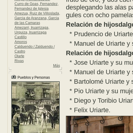
Curro de Goas, Fernandez,
desplegando las alas pa
Fernandez de Iglesia
Amezua, Ruiz de Villoslada,
gules con ocho pamelas
Garcia de Aranzana, Garcia
de las Camaras
Relación de hijosdalg
Amezarri, Iruarrizaga,
Urquiza, Iruarrizaga
* Prudencio de Uriarte
Castillo
Amoros
* Manuel de Uriarte y 
Calduendo / Zalduendo /
Castro
Relación de hijosdalg
Olarte
Rivas
* Jose Uriarte y su mu
Más
* Manuel de Uriarte y s
Pueblos y Personas
* Bartolomé Uriarte y 
* Pio Uriarte y su muje
* Diego y Toribio Uriar
* Felix Uriarte.