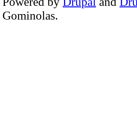
Powered by
Drupal
and
Dru
Gominolas.